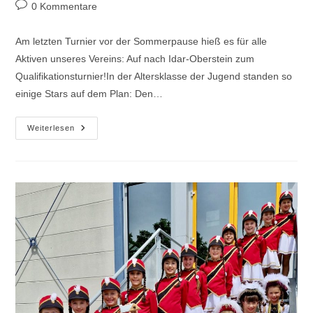
Autor:
veröffentlicht:
Kategorie:
Beitrags-
0 Kommentare
Kommentare:
Am letzten Turnier vor der Sommerpause hieß es für alle
Aktiven unseres Vereins: Auf nach Idar-Oberstein zum
Qualifikationsturnier!In der Altersklasse der Jugend standen so
einige Stars auf dem Plan: Den…
4.
Weiterlesen
Edelstein
Cup
In
Idar-
Oberstein