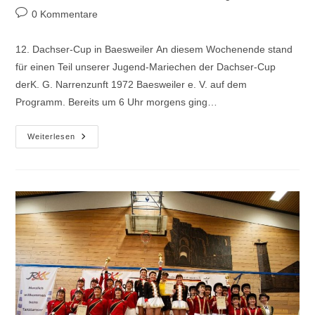
Autor:
veröffentlicht:
Kategorie:
Beitrags-
0 Kommentare
Kommentare:
12. Dachser-Cup in Baesweiler An diesem Wochenende stand
für einen Teil unserer Jugend-Mariechen der Dachser-Cup
derK. G. Narrenzunft 1972 Baesweiler e. V. auf dem
Programm. Bereits um 6 Uhr morgens ging…
12.
Weiterlesen
Dachser-
Cup