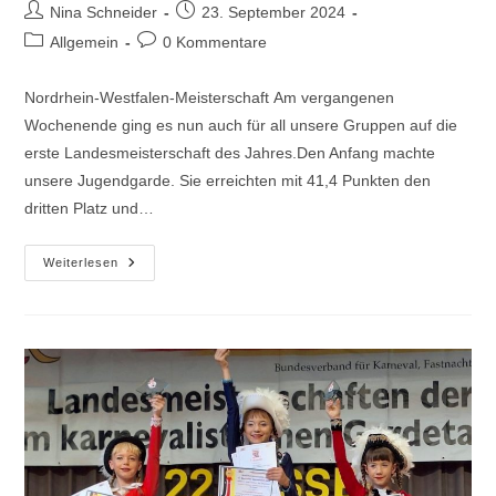
Beitrags-
Beitrag
Nina Schneider
23. September 2024
Autor:
veröffentlicht:
Beitrags-
Beitrags-
Allgemein
0 Kommentare
Kategorie:
Kommentare:
Nordrhein-Westfalen-Meisterschaft Am vergangenen
Wochenende ging es nun auch für all unsere Gruppen auf die
erste Landesmeisterschaft des Jahres.Den Anfang machte
unsere Jugendgarde. Sie erreichten mit 41,4 Punkten den
dritten Platz und…
NRW-
Weiterlesen
Meisterschaft
2024