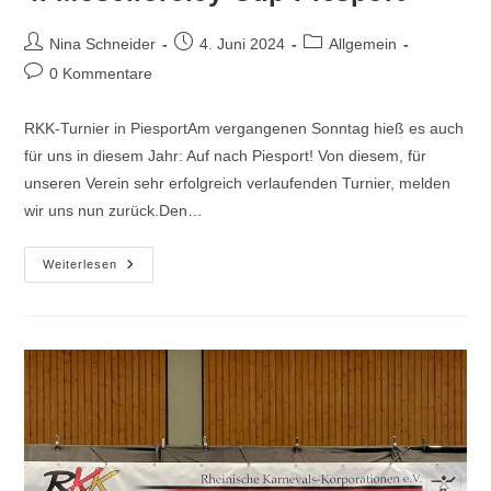
Beitrags-
Beitrag
Beitrags-
Nina Schneider
4. Juni 2024
Allgemein
Autor:
veröffentlicht:
Kategorie:
Beitrags-
0 Kommentare
Kommentare:
RKK-Turnier in PiesportAm vergangenen Sonntag hieß es auch
für uns in diesem Jahr: Auf nach Piesport! Von diesem, für
unseren Verein sehr erfolgreich verlaufenden Turnier, melden
wir uns nun zurück.Den…
4.
Weiterlesen
Moselloreley-
Cup
Piesport