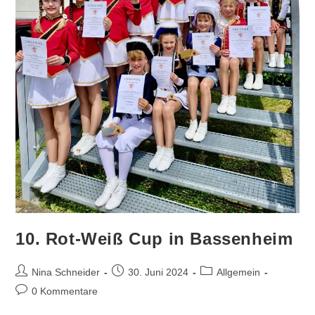
10. Rot-Weiß Cup in Bassenheim
Beitrags-
Beitrag
Beitrags-
Nina Schneider
30. Juni 2024
Allgemein
Autor:
veröffentlicht:
Kategorie:
Beitrags-
0 Kommentare
Kommentare: