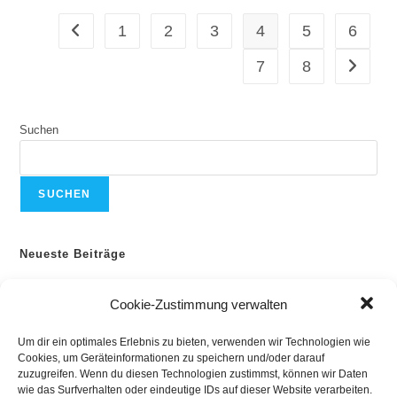
1
2
3
4
5
6
Gehe zur vorherigen Seite
7
8
Gehe zur
Suchen
SUCHEN
Neueste Beiträge
Kölle-Cup 2026
Cookie-Zustimmung verwalten
Roda-Meisterschaft
Sportlerehrung der Stadt Trier 2026
Um dir ein optimales Erlebnis zu bieten, verwenden wir Technologien wie
22. Rhein-Nahe Tanzfestival
Cookies, um Geräteinformationen zu speichern und/oder darauf
6. Moselloreley-Cup Piesport
zuzugreifen. Wenn du diesen Technologien zustimmst, können wir Daten
wie das Surfverhalten oder eindeutige IDs auf dieser Website verarbeiten.