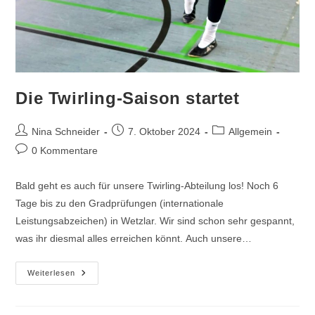
Die Twirling-Saison startet
Beitrags-
Beitrag
Beitrags-
Nina Schneider
7. Oktober 2024
Allgemein
Autor:
veröffentlicht:
Kategorie:
Beitrags-
0 Kommentare
Kommentare:
Bald geht es auch für unsere Twirling-Abteilung los! Noch 6
Tage bis zu den Gradprüfungen (internationale
Leistungsabzeichen) in Wetzlar. Wir sind schon sehr gespannt,
was ihr diesmal alles erreichen könnt. Auch unsere…
Die
Weiterlesen
Twirling-
Saison
Startet