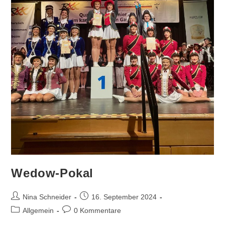
Wedow-Pokal
Beitrags-
Beitrag
Nina Schneider
16. September 2024
Autor:
veröffentlicht:
Beitrags-
Beitrags-
Allgemein
0 Kommentare
Kategorie:
Kommentare: