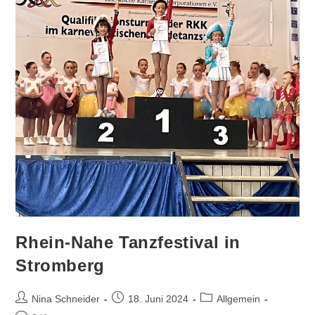
Rhein-Nahe Tanzfestival in
Stromberg
Beitrags-
Beitrag
Beitrags-
Nina Schneider
18. Juni 2024
Allgemein
Autor:
veröffentlicht:
Kategorie: