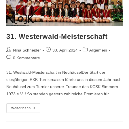
31. Westerwald-Meisterschaft
Beitrags-
Beitrag
Beitrags-
Nina Schneider
30. April 2024
Allgemein
Autor:
veröffentlicht:
Kategorie:
Beitrags-
0 Kommentare
Kommentare:
31. Westwald-Meisterschaft in NeuhäuselDer Start der
diesjährigen RKK-Turniersaison führte uns in diesem Jahr nach
Neuhäusel zum Turnier unserer Freunde des KCSK Simmern
1973 e.V. ! So standen gestern zahlreiche Premieren für…
31.
Weiterlesen
Westerwald-
Meisterschaft