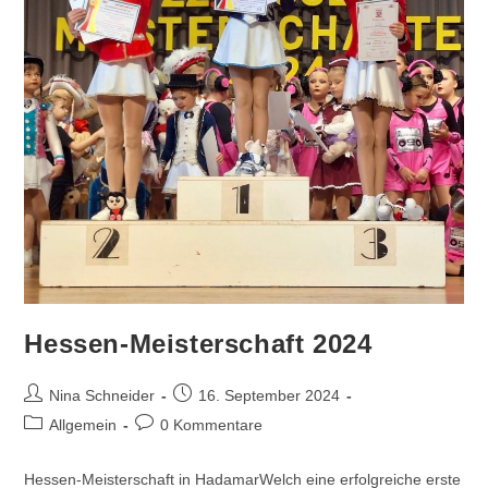
Hessen-Meisterschaft 2024
Beitrags-
Beitrag
Nina Schneider
16. September 2024
Autor:
veröffentlicht:
Beitrags-
Beitrags-
Allgemein
0 Kommentare
Kategorie:
Kommentare:
Hessen-Meisterschaft in HadamarWelch eine erfolgreiche erste