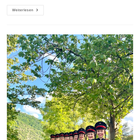
6.
Weiterlesen
Moselloreley-
Cup
Piesport