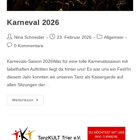
Karneval 2026
Beitrags-
Beitrag
Beitrags-
Nina Schneider
23. Februar 2026
Allgemein
Autor:
veröffentlicht:
Kategorie:
Beitrags-
0 Kommentare
Kommentare:
Karnevals-Saison 2026Was für eine tolle Karnevalssaison mit
fabelhaften Auftritten liegt da hinter uns! Es war uns ein Fest!In
diesem Jahr konnten wir unseren Tanz als Kaisergarde auf
allen Sitzungen der…
Karneval
Weiterlesen
2026