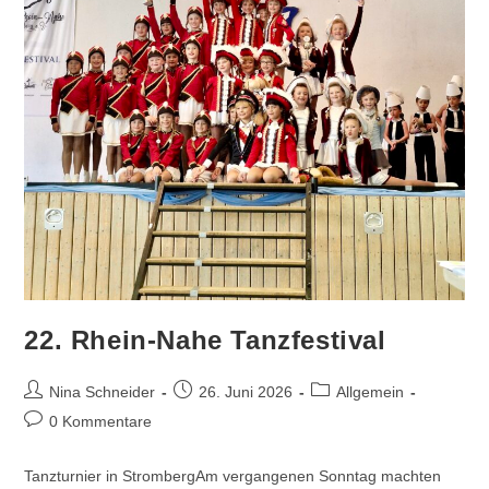
22. Rhein-Nahe Tanzfestival
Beitrags-
Beitrag
Beitrags-
Nina Schneider
26. Juni 2026
Allgemein
Autor:
veröffentlicht:
Kategorie:
Beitrags-
0 Kommentare
Kommentare:
Tanzturnier in StrombergAm vergangenen Sonntag machten