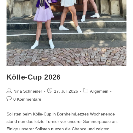
Kölle-Cup 2026
Beitrags-
Beitrag
Beitrags-
Nina Schneider
17. Juli 2026
Allgemein
Autor:
veröffentlicht:
Kategorie:
Beitrags-
0 Kommentare
Kommentare:
Solisten beim Kölle-Cup in BornheimLetztes Wochenende
stand nun das letzte Turnier vor unserer Sommerpause an.
Einige unserer Solisten nutzen die Chance und zeigten