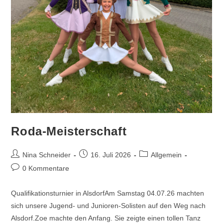
Roda-Meisterschaft
Beitrags-
Beitrag
Beitrags-
Nina Schneider
16. Juli 2026
Allgemein
Autor:
veröffentlicht:
Kategorie:
Beitrags-
0 Kommentare
Kommentare:
Qualifikationsturnier in AlsdorfAm Samstag 04.07.26 machten
sich unsere Jugend- und Junioren-Solisten auf den Weg nach
Alsdorf.Zoe machte den Anfang. Sie zeigte einen tollen Tanz