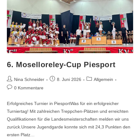
6. Moselloreley-Cup Piesport
Beitrags-
Beitrag
Beitrags-
Nina Schneider
8. Juni 2026
Allgemein
Autor:
veröffentlicht:
Kategorie:
Beitrags-
0 Kommentare
Kommentare:
Erfolgreiches Turnier in PiesportWas für ein erfolgreicher
Turniertag! Mit zahlreichen Treppchen-Plätzen und erreichten
Qualifikationen für die Landesmeisterschaften melden wir uns
zurück.Unsere Jugendgarde konnte sich mit 24,3 Punkten den
ersten Platz…