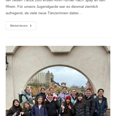
der neuen Tänze zum ersten RKK-Turnier nach Spay an den
Rhein. Für unsere Jugendgarde war es diesmal ziemlich
aufregend, da viele neue Tänzerinnen dabei…
Spay
Weiterlesen
2025
–
Erstes
Turnier
Der
Saison!