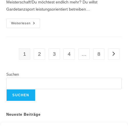
Meisterschaft!Du möchtest endlich mehr? Du willst
Gardetanzsport leistungsorientiert betreiben…
Probetraining
Weiterlesen
Junioren
Und
Seniorengarden
1
2
3
4
…
8
Gehe zur
Suchen
SUCHEN
Neueste Beiträge
Kölle-Cup 2026