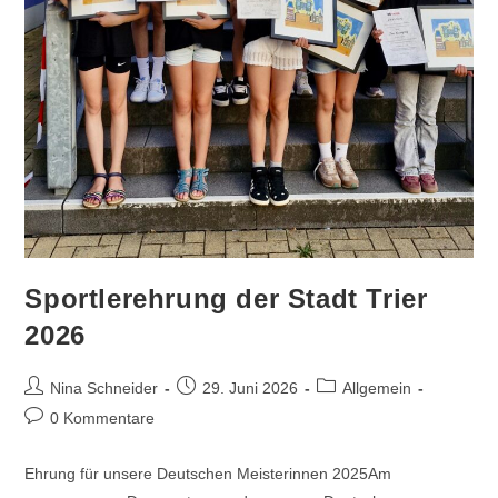
Sportlerehrung der Stadt Trier
2026
Beitrags-
Beitrag
Beitrags-
Nina Schneider
29. Juni 2026
Allgemein
Autor:
veröffentlicht:
Kategorie:
Beitrags-
0 Kommentare
Kommentare:
Ehrung für unsere Deutschen Meisterinnen 2025Am