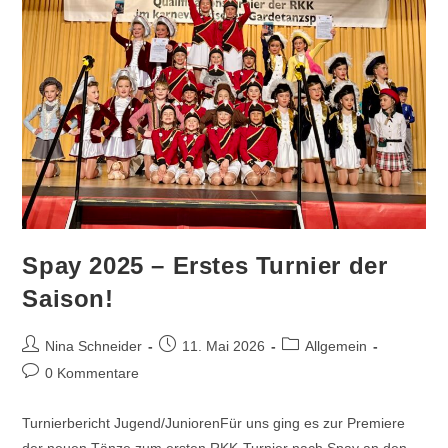
Spay 2025 – Erstes Turnier der
Saison!
Beitrags-
Beitrag
Beitrags-
Nina Schneider
11. Mai 2026
Allgemein
Autor:
veröffentlicht:
Kategorie:
Beitrags-
0 Kommentare
Kommentare:
Turnierbericht Jugend/JuniorenFür uns ging es zur Premiere