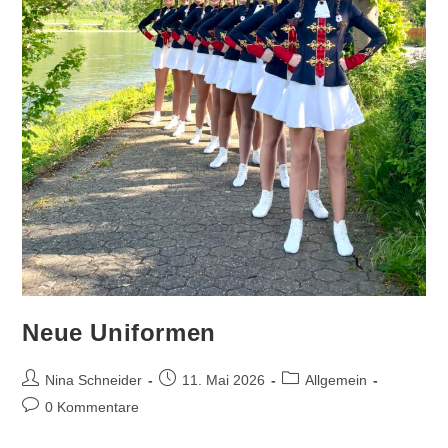
Neue Uniformen
Beitrags-
Beitrag
Beitrags-
Nina Schneider
11. Mai 2026
Allgemein
Autor:
veröffentlicht:
Kategorie:
Beitrags-
0 Kommentare
Kommentare: