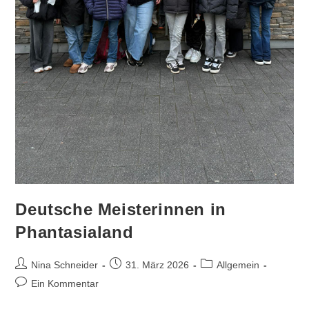
Deutsche Meisterinnen in
Phantasialand
Beitrags-
Beitrag
Beitrags-
Nina Schneider
31. März 2026
Allgemein
Autor:
veröffentlicht:
Kategorie:
Beitrags-
Ein Kommentar
Kommentare: