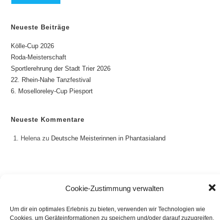
Neueste Beiträge
Kölle-Cup 2026
Roda-Meisterschaft
Sportlerehrung der Stadt Trier 2026
22. Rhein-Nahe Tanzfestival
6. Moselloreley-Cup Piesport
Neueste Kommentare
Helena
zu
Deutsche Meisterinnen in Phantasialand
Cookie-Zustimmung verwalten
Impressum
Datenschutzerklärung
Cookie-Richtlinie
Um dir ein optimales Erlebnis zu bieten, verwenden wir Technologien wie
Copyright 2022 - TanzKULT Trier e.V.
Cookies, um Geräteinformationen zu speichern und/oder darauf zuzugreifen.